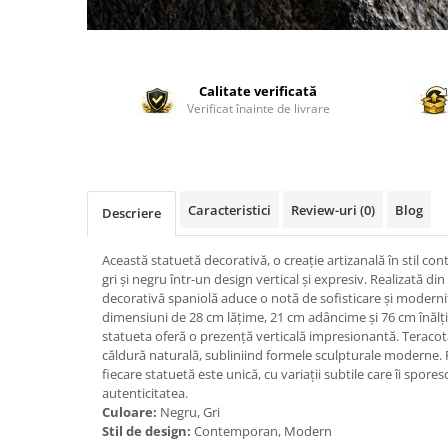
Calitate verificată
Verificat înainte de livrare
Caracteristici
Review-uri
(0)
Blog
Descriere
Această statuetă decorativă, o creație artizanală în stil 
gri și negru într-un design vertical și expresiv. Realizată di
decorativă spaniolă aduce o notă de sofisticare și modernita
dimensiuni de 28 cm lățime, 21 cm adâncime și 76 cm înălțim
statueta oferă o prezență verticală impresionantă. Teracota
căldură naturală, subliniind formele sculpturale moderne. 
fiecare statuetă este unică, cu variații subtile care îi sporesc
autenticitatea.
Culoare:
Negru, Gri
Stil de design:
Contemporan, Modern