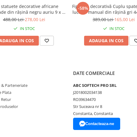
 statuete decorative africane
Figurină decorativă Cuplu spate
-58%
e din rășină negru auriu 9 x 9
lucrată manual din rășină gri 44
x 40 cm
9.5 cm
488,00 Lei
278,00 Lei
389,00 Lei
165,00 Lei
IN STOC
IN STOC
ADAUGA IN COS
ADAUGA IN COS
DATE COMERCIALE
 & Parteneriate
ABC SOFTECH PRO SRL
 Plata
J2018002034138
e Retur
RO39634470
Produselor
Str Suceava nr 8
Constanta, Constanta
Contacteaza-ne