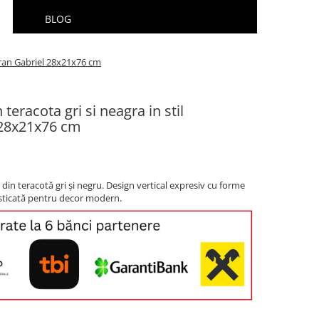
BLOG
oran Gabriel 28x21x76 cm
teracota gri si neagra in stil
28x21x76 cm
n teracotă gri și negru. Design vertical expresiv cu forme
sticată pentru decor modern.