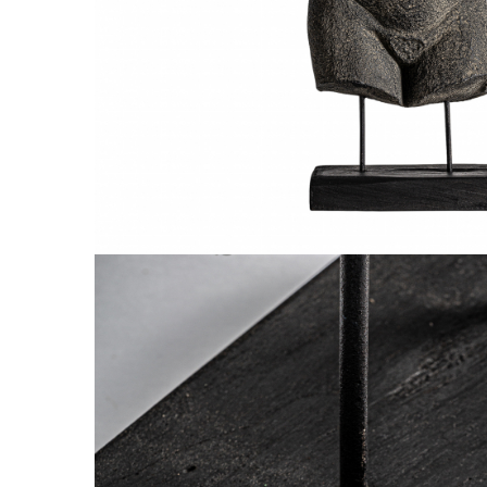
Comode TV
Paturi
Tablii pat
Noptiere
Comode si Bufete
Oglinzi
Biblioteci si Rafturi
Sifoniere si Dulapuri
Vitrine
Rafturi de perete
Mobilier bar
Cuiere
Birouri
Carucior de servire
Postamente, Piedestale