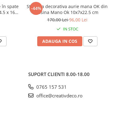
 în spate
Statueta decorativa aurie mana OK din
Statuetă 
-44%
-39%
.5 x 16 x
rasina Mano Ok 10x7x22.5 cm
aur
170,00 Lei
96,00 Lei
4
IN STOC
ADAUGA IN COS
AD
SUPORT CLIENTI
8.00-18.00
0765 157 531
office@creativdeco.ro