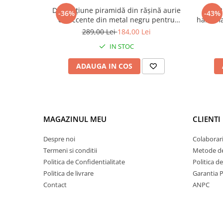
Decorațiune piramidă din rășină aurie
Set 2
-36%
-43%
cu accente din metal negru pentru
handmad
living sau birou 15 x 15 x 21 cm
289,00 Lei
184,00 Lei
IN STOC
ADAUGA IN COS
MAGAZINUL MEU
CLIENTI
Despre noi
Colaborari
Termeni si conditii
Metode de
Politica de Confidentialitate
Politica d
Politica de livrare
Garantia 
Contact
ANPC