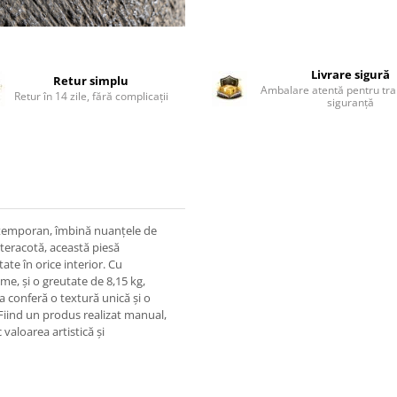
Livrare sigură
Retur simplu
Ambalare atentă pentru tra
Retur în 14 zile, fără complicații
siguranță
contemporan, îmbină nuanțele de
n teracotă, această piesă
te în orice interior. Cu
e, și o greutate de 8,15 kg,
 conferă o textură unică și o
Fiind un produs realizat manual,
 valoarea artistică și