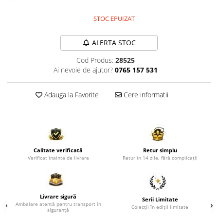
Comode TV
Paturi
STOC EPUIZAT
Tablii pat
ALERTA STOC
Noptiere
Cod Produs:
28525
Comode si Bufete
Ai nevoie de ajutor?
0765 157 531
Oglinzi
Biblioteci si Rafturi
Adauga la Favorite
Cere informatii
Sifoniere si Dulapuri
Vitrine
Rafturi de perete
Calitate verificată
Retur simplu
Mobilier bar
Verificat înainte de livrare
Retur în 14 zile, fără complicații
Cuiere
Birouri
Livrare sigură
Carucior de servire
Serii Limitate
Ambalare atentă pentru transport în
Colecții în ediții limitate
siguranță
Postamente, Piedestale