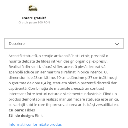
Paravane de camera
Livrare gratuită
Gratuit peste 300 RON
Descriere
Această statuetă, o creație artizanală în stil etnic, prezintă o
nuanță delicată de fildeș într-un design organic și expresiv.
Realizată din scoici, sfoară și fier, această piesă decorativă
spaniolă aduce un aer maritim și rafinat în orice interior. Cu
dimensiuni de 23 cm lățime, 10 cm adâncime și 37 cm înălțime, și
o greutate de doar 0,4 kg, statueta oferă o prezență discretă dar
captivantă. Combinația de materiale creează un contrast
interesant între texturi naturale și elemente industriale. Fiind un
produs demontabil și realizat manual, fiecare statuetă este unică,
cu variații subtile care îi sporesc valoarea artistică și versatilitatea.
Culoare:
Fildes
Stil de design:
Etnic
Informatii conformitate produs