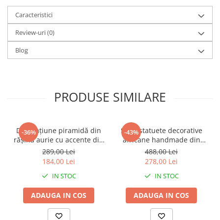
Caracteristici
Review-uri
(0)
Blog
PRODUSE SIMILARE
Decorațiune piramidă din
Set 2 statuete decorative
-36%
-43%
rășină aurie cu accente din
africane handmade din
metal negru pentru living
rășină negru auriu 9 x 9 x
289,00 Lei
488,00 Lei
sau birou 15 x 15 x 21 cm
40 cm
184,00 Lei
278,00 Lei
IN STOC
IN STOC
ADAUGA IN COS
ADAUGA IN COS