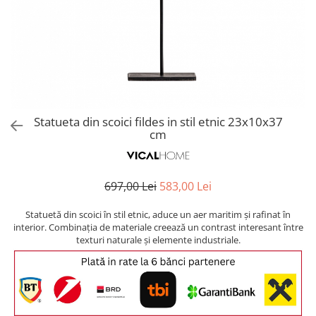
Covoare exterior
Cosuri
Masute Laterale
Usi Decorative
Umbrele Exterior
Cufere si valize decorative
Mese Bar
Coloane decorative
Accesorii mese
Accesorii Exterior
Cutii decorative
Trofee, Taxidermii, Busturi
Canapele
Ghivece, Vase Exterior
Ghivece, Suporturi flori
Animale
Canapele Coltar
Ghivece, Vase Exterior
Canapele Modulare
Flori, Plante artificiale
Canapele Extensibile
Statueta din scoici fildes in stil etnic 23x10x37
Opritoare pentru usi
cm
Canapele Sezlong
Suporturi sticle
Canapele 2 locuri
Canapele 3 locuri
Suport Umbrela
697,00 Lei
583,00 Lei
Canapele 4 locuri
Suport ziare/reviste
Masute de toaleta
Statuetă din scoici în stil etnic, aduce un aer maritim și rafinat în
Organizator obiecte mici
interior. Combinația de materiale creează un contrast interesant între
Console
texturi naturale și elemente industriale.
Oglinzi cu picior
Fotolii
Clepsidra
Taburete si pufuri
Banchete, Bancute