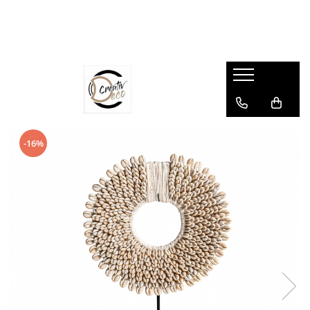
Mobilier
Mobilier Gradina
Corpuri de iluminat
Decoratiuni perete
Obiecte decorative
Servirea mesei
Textile
Camera copiilor
Baie
CADOURI
Scaune
Mese Exterior
Lampa de podea, Lampadare
Ceasuri de perete
Vaze
Farfurii
Covoare
Bancute camera copiilor
Lavoare
Accesorii decorative
Scaune Dining
Scaune Exterior
Lustre, Lampi suspendate
Decoratiuni metalice
Vaze inalte de podea
Pahare si cani
Covoare exterior
Canapele copii
Accesorii baie
Corali
Scaune de birou
Scaune Bar Exterior
Aplica, Lampa de perete
Decoratiuni perete din lemn
Amfore
Boluri
Covoare copii
Coșuri depozitare
Rame foto
Scaune de bar
Taburete Exterior
Veioze, Lampi de Birou
Decoratiuni perete din fibre
Sculpturi inalte de podea
Platouri
Gama de covoare Kennedy
Covoare copii
Sacose pentru cadouri
-16%
Scaune HoReCa
naturale
Fotolii Exterior
Becuri
Statuete si Sculpturi
Tavi
Cuverturi, pături si pleduri
Decoratiuni perete copii
Sfeșnice, Suporturi Lumânări
Scaune Stivuibile
Tablouri
Fotolii Suspendate
Abajururi
Figurine
Protectii masa
Perne decorative camera copilului
Tablouri camera copii
Scaune Pliabile
Tapiserii
Sezlonguri
Globuri pamantesti
Tacamuri
Perne Decorative
Fotolii camera copii
Scaune Lounge
Suport lumanari perete
Scaune Gradina
Seturi Exterior
Suporturi Lumanari, Sfesnice
Suporturi sticle
Textile bucatarie
Obiecte decorative copii
Cuiere perete
Scaune Gaming
Canapele Exterior
Lumanari
Fete de masa
Protectii canapea
Perne decorative camera copilului
Mese
Rafturi si etajere
Bancute Exterior
Felinare
Servete
Protectii scaune
Taburete si scaune copii
Mese Dining
Oglinzi
Paturi Exterior
Ceasuri de masa
Accesorii servire
Covorase Intrare
Veioze copii
Masute Cafea
Suport sticle de perete